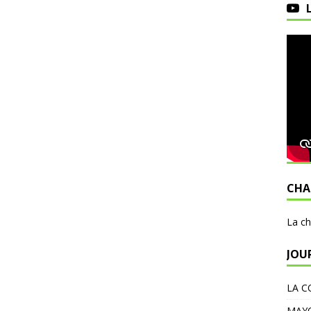
CHA
L
a c
JOU
LA C
MAY