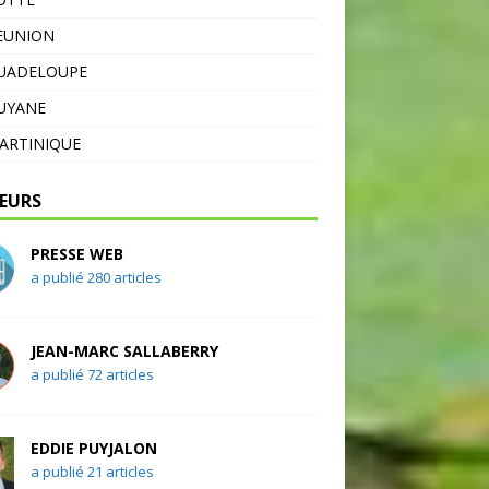
EUNION
GUADELOUPE
UYANE
ARTINIQUE
EURS
PRESSE WEB
a publié 280 articles
JEAN-MARC SALLABERRY
a publié 72 articles
EDDIE PUYJALON
a publié 21 articles