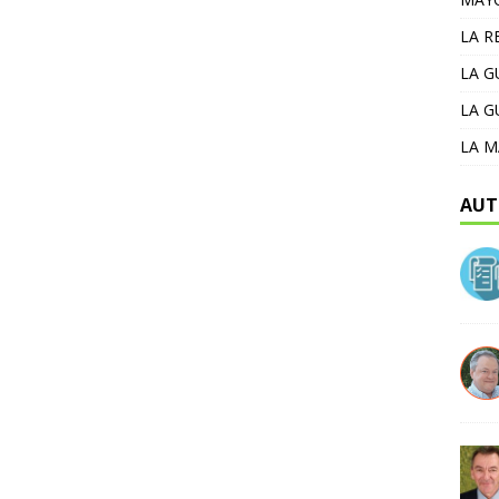
LA R
LA 
LA G
LA M
AUT