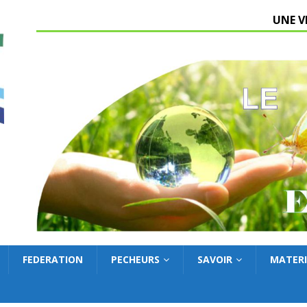
UNE V
FEDERATION
PECHEURS
SAVOIR
MATERI