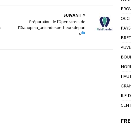
PROV
SUIVANT
OCCI
Préparation de l’Open street de
o-
l’@aappma_uniondespecheursdepari
PAYS
s
BRE
AUVE
BOU
NOR
HAUT
GRAN
ILE 
CENT
FRE