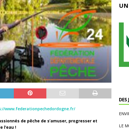
UN
DES
s://www.federationpechedordogne.fr/
ENV
assionnés de pêche de s’amuser, progresser et
LE M
 l’eau !