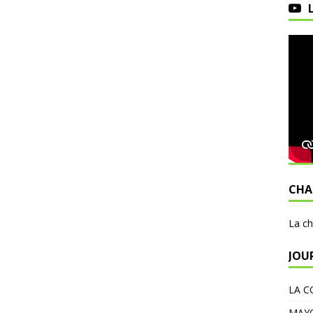
CHA
L
a c
JOU
LA C
MAY