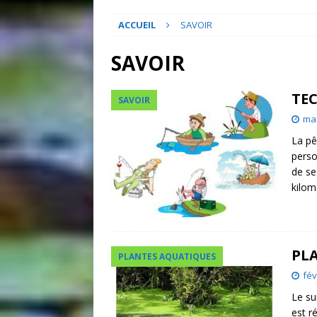
ACCUEIL
SAVOIR
SAVOIR
TE
SAVOIR
mai
La pê
perso
de se
kilo
PL
PLANTES AQUATIQUES
fév
Le su
est r