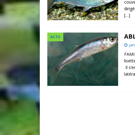
couve
dirig
[…]
ABL
ACTU
jan
FAMIL
liset
Il s’
latér