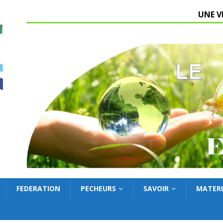
UNE V
FEDERATION
PECHEURS
SAVOIR
MATERI