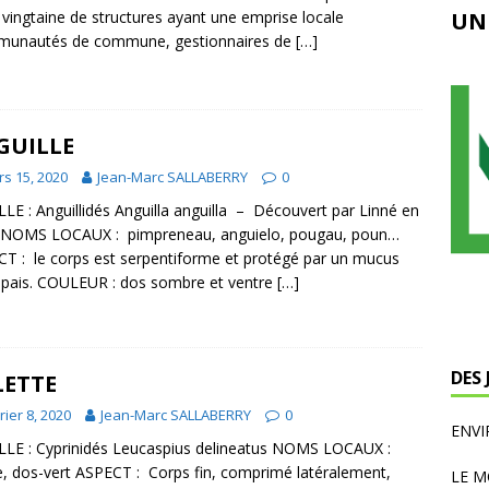
UN
 vingtaine de structures ayant une emprise locale
munautés de commune, gestionnaires de
[…]
GUILLE
s 15, 2020
Jean-Marc SALLABERRY
0
LE : Anguillidés Anguilla anguilla – Découvert par Linné en
 NOMS LOCAUX : pimpreneau, anguielo, pougau, poun…
T : le corps est serpentiforme et protégé par un mucus
épais. COULEUR : dos sombre et ventre
[…]
DES
LETTE
rier 8, 2020
Jean-Marc SALLABERRY
0
ENV
LE : Cyprinidés Leucaspius delineatus NOMS LOCAUX :
te, dos-vert ASPECT : Corps fin, comprimé latéralement,
LE M