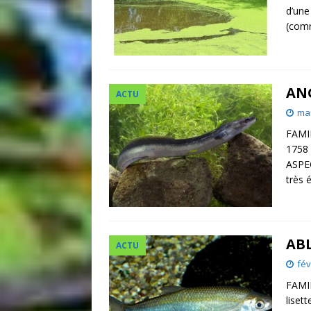
d’une
(com
AN
ACTU
mar
FAMIL
1758
ASPEC
très 
AB
ACTU
fév
FAMIL
liset