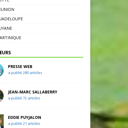
EUNION
GUADELOUPE
UYANE
ARTINIQUE
EURS
PRESSE WEB
a publié 280 articles
JEAN-MARC SALLABERRY
a publié 72 articles
EDDIE PUYJALON
a publié 21 articles