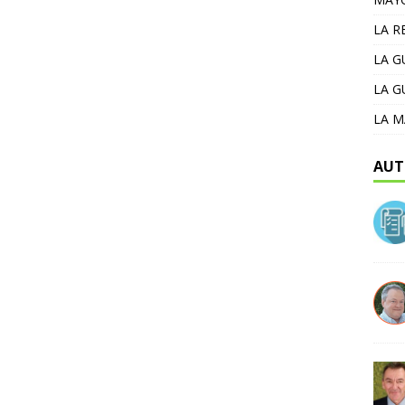
LA R
LA 
LA G
LA M
AUT