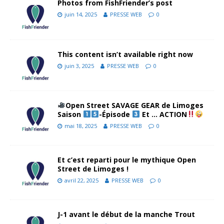
Photos from FishFriender’s post
juin 14, 2025
PRESSE WEB
0
This content isn’t available right now
juin 3, 2025
PRESSE WEB
0
Open Street SAVAGE GEAR de Limoges
Saison
-Épisode
Et … ACTION
mai 18, 2025
PRESSE WEB
0
Et c’est reparti pour le mythique Open
Street de Limoges !
avril 22, 2025
PRESSE WEB
0
J-1 avant le début de la manche Trout