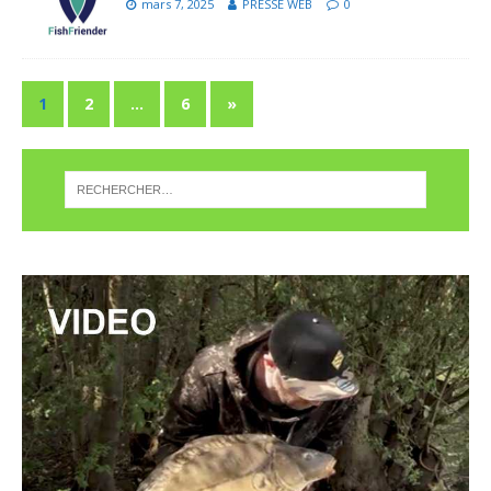
mars 7, 2025
PRESSE WEB
0
1
2
…
6
»