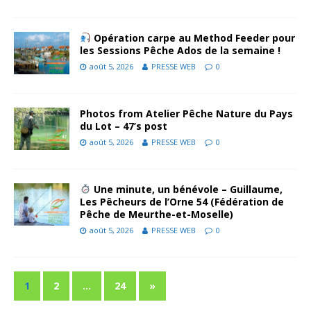
Opération carpe au Method Feeder pour
les Sessions Pêche Ados de la semaine !
août 5, 2026
PRESSE WEB
0
Photos from Atelier Pêche Nature du Pays
du Lot – 47’s post
août 5, 2026
PRESSE WEB
0
Une minute, un bénévole – Guillaume,
Les Pêcheurs de l’Orne 54 (Fédération de
Pêche de Meurthe-et-Moselle)
août 5, 2026
PRESSE WEB
0
1
2
…
24
»