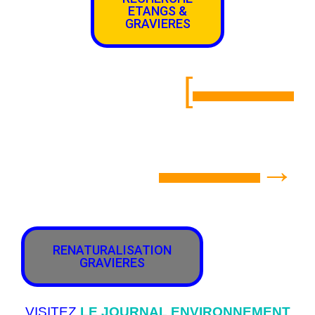
ETANGS &
GRAVIERES
[▬▬▬
▬▬▬→
RENATURALISATION
GRAVIERES
VISITEZ
LE JOURNAL ENVIRONNEMENT