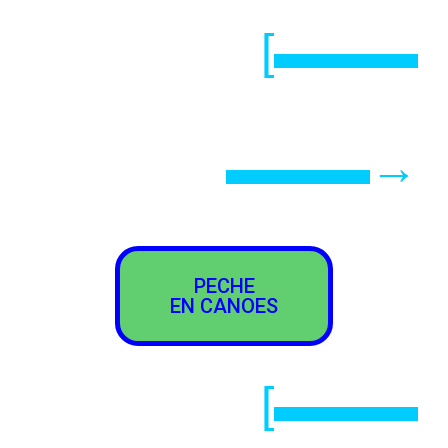
[▬▬▬
▬▬▬→
PECHE
EN CANOES
[▬▬▬