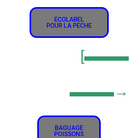
ECOLABEL
POUR LA PECHE
[▬▬▬
▬▬▬→
BAGUAGE
POISSONS