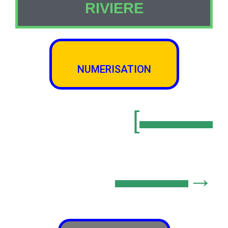
RIVIERE
NUMERISATION
[▬▬▬
▬▬▬→