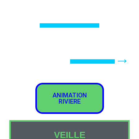
▬▬▬▬
▬▬▬→
ANIMATION
RIVIERE
VEILLE