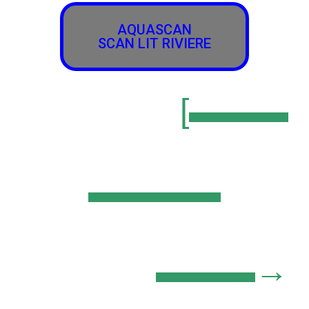
AQUASCAN
SCAN LIT RIVIERE
[▬▬▬
▬▬▬▬
▬▬▬→