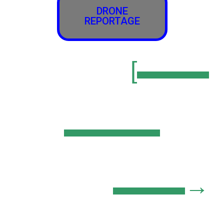
DRONE
REPORTAGE
[▬▬▬
▬▬▬▬
▬▬▬→