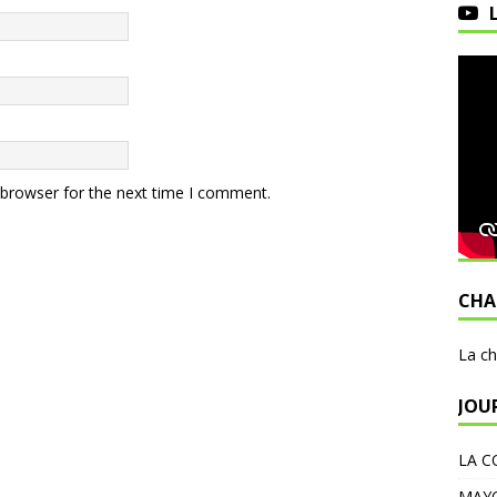
 browser for the next time I comment.
CHA
L
a c
JOU
LA C
MAY