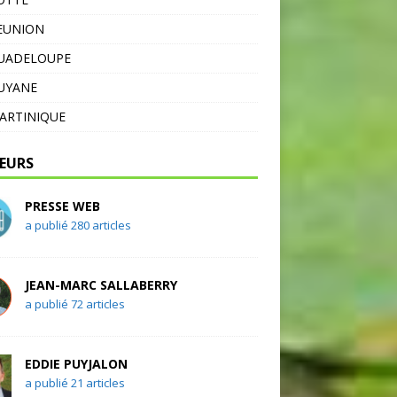
EUNION
GUADELOUPE
UYANE
ARTINIQUE
EURS
PRESSE WEB
a publié 280 articles
JEAN-MARC SALLABERRY
a publié 72 articles
EDDIE PUYJALON
a publié 21 articles