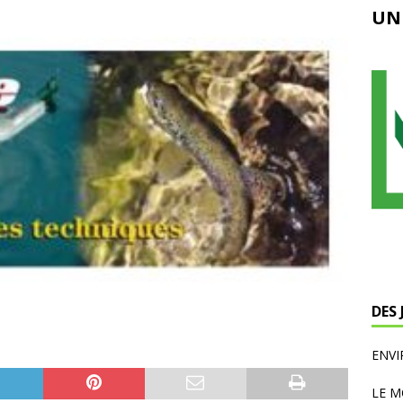
UN
DES
ENV
LE M