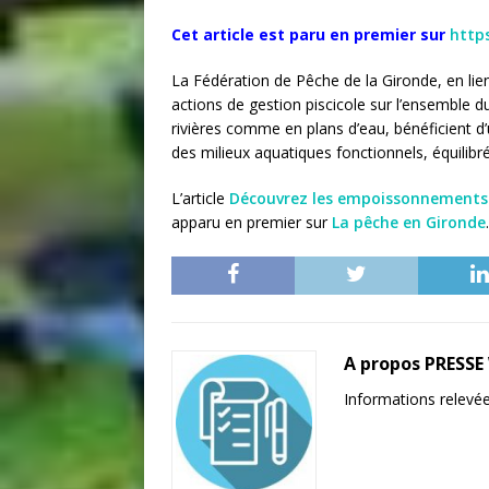
Cet article est paru en premier sur
http
La Fédération de Pêche de la Gironde, en lie
actions de gestion piscicole sur l’ensemble d
rivières comme en plans d’eau, bénéficient d’un
des milieux aquatiques fonctionnels, équilibré
L’article
Découvrez les empoissonnements e
apparu en premier sur
La pêche en Gironde
.
A propos PRESS
Informations relevées