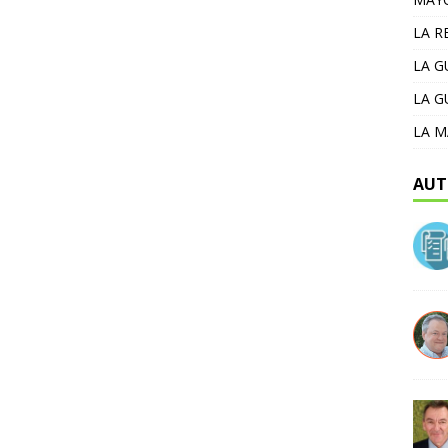
LA R
LA 
LA G
LA M
AUT