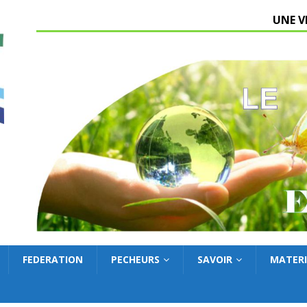
UNE V
FEDERATION
PECHEURS
SAVOIR
MATERI