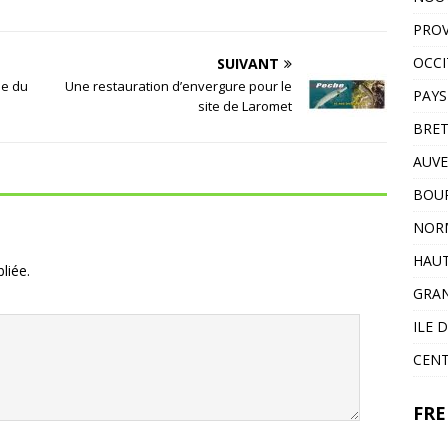
PROV
OCCI
SUIVANT
he du
Une restauration d’envergure pour le
PAYS
site de Laromet
BRE
AUVE
BOU
NOR
HAUT
liée.
GRAN
ILE 
CENT
FRE