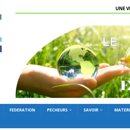
UNE V
FEDERATION
PECHEURS
SAVOIR
MATERI