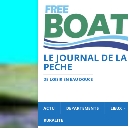
LE JOURNAL DE LA
PECHE
DE LOISIR EN EAU DOUCE
ACTU
DEPARTEMENTS
LIEUX
RURALITE