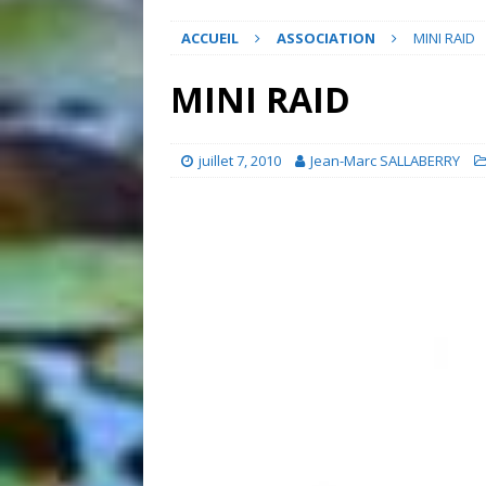
ACCUEIL
ASSOCIATION
MINI RAID
MINI RAID
juillet 7, 2010
Jean-Marc SALLABERRY