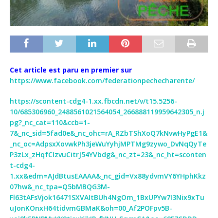
Cet article est paru en premier sur
https://www.facebook.com/federationpechecharente/
https://scontent-cdg4-1.xx.fbcdn.net/v/t15.5256-
10/685306960_2488561021564054_266888119959642305_n.j
pg?_nc_cat=110&ccb=1-
7&_nc_sid=5fad0e&_nc_ohc=rA_RZbTShXoQ7kNvwHyPgE1&
_nc_oc=AdpsxXovwkPh3jeWuYyhjMPTMg9zywo_DvNqQyTe
P3zLx_zHqfCIzvuCitrJ54YVbdg&_nc_zt=23&_nc_ht=sconten
t-cdg4-
1.xx&edm=AJdBtusEAAAA&_nc_gid=Vx88ydvmVY6YHphKkz
07hw&_nc_tpa=Q5bMBQG3M-
Fl63tAFsVjok16471SXVAItBUh4NgOm_1BxUPYw7I3Nix9xTu
uJonKOnxH64tidvmGBMaK&oh=00_Af2POFpv5B-